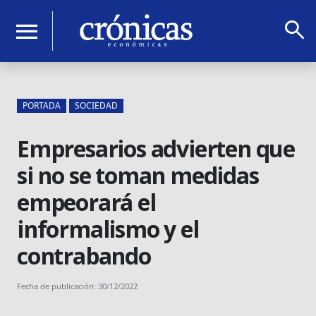
search
menu
PORTADA
SOCIEDAD
Empresarios advierten que
si no se toman medidas
empeorará el
informalismo y el
contrabando
Fecha de publicación: 30/12/2022