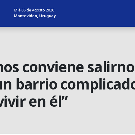
Mié 05 de Agosto 2026
Montevideo, Uruguay
os conviene salirno
un barrio complicado
vir en él”