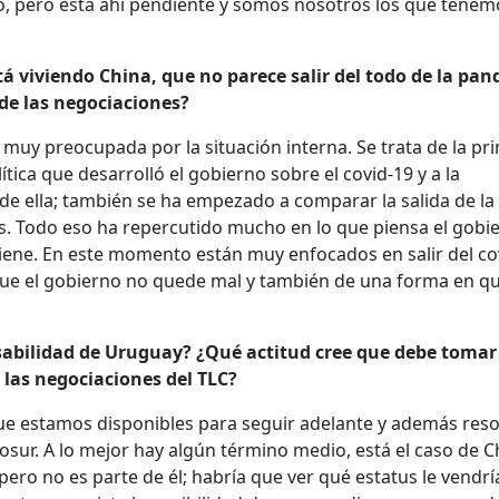
no, pero está ahí pendiente y somos nosotros los que tene
tá viviendo China, que no parece salir del todo de la pa
 de las negociaciones?
a muy preocupada por la situación interna. Se trata de la pr
tica que desarrolló el gobierno sobre el covid-19 y a la
e ella; también se ha empezado a comparar la salida de la
s. Todo eso ha repercutido mucho en lo que piensa el gobi
tiene. En este momento están muy enfocados en salir del co
ue el gobierno no quede mal y también de una forma en qu
abilidad de Uruguay? ¿Qué actitud cree que debe tomar 
las negociaciones del TLC?
e estamos disponibles para seguir adelante y además reso
osur. A lo mejor hay algún término medio, está el caso de Ch
pero no es parte de él; habría que ver qué estatus le vendrí