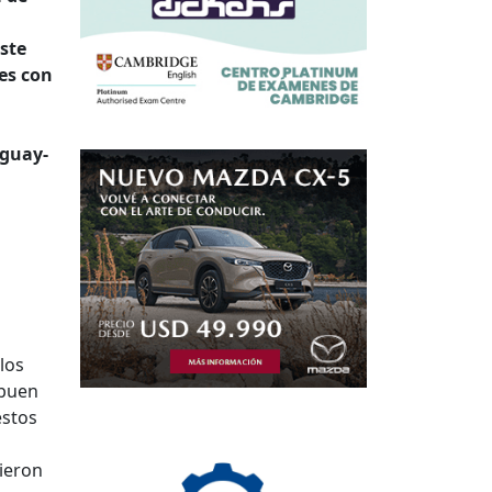
este
nes con
uguay-
los
 buen
estos
n
sieron