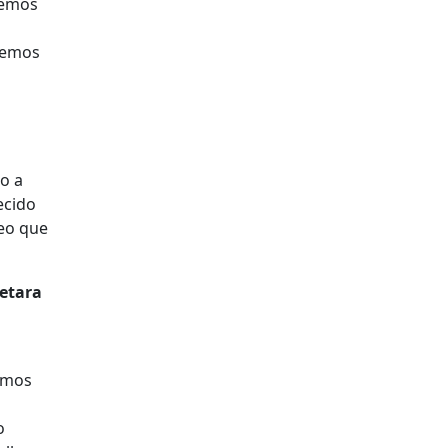
demos
eremos
o a
ecido
reo que
retara
emos
o