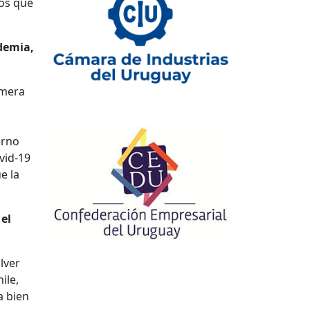
mos que
ndemia,
imera
erno
vid-19
e la
el
lver
ile,
a bien