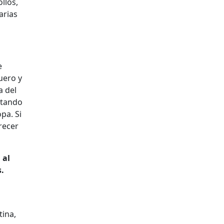
llos,
arias
e
uero y
a del
rtando
pa. Si
recer
 al
s.
tina,