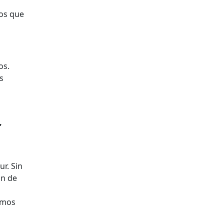
mos que
os.
s
,
ur. Sin
ón de
,
amos