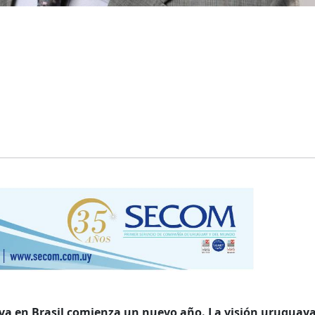
lva en Brasil comienza un nuevo año. La visión uruguay