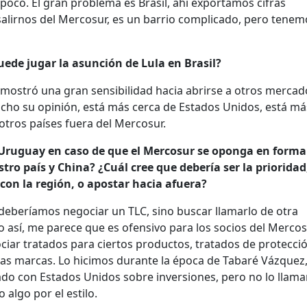
co. El gran problema es Brasil, ahí exportamos cifras
salirnos del Mercosur, es un barrio complicado, pero tene
uede jugar la asunción de Lula en Brasil?
 mostró una gran sensibilidad hacia abrirse a otros mercad
cho su opinión, está más cerca de Estados Unidos, está má
otros países fuera del Mercosur.
Uruguay en caso de que el Mercosur se oponga en forma
ro país y China? ¿Cuál cree que debería ser la prioridad
con la región, o apostar hacia afuera?
 deberíamos negociar un TLC, sino buscar llamarlo de otra
lo así, me parece que es ofensivo para los socios del Mercos
ciar tratados para ciertos productos, tratados de protecci
 las marcas. Lo hicimos durante la época de Tabaré Vázquez
tado con Estados Unidos sobre inversiones, pero no lo llam
 algo por el estilo.