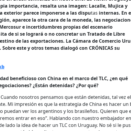
opia importancia, resalta una imagen: Lacalle, Mujica y
ca exterior parece imponerse a las dispu
tas
internas. En 
egión, aparece la otra cara de la moneda, las negociacio
 Mercosur e incertidumbres propias del escenario
ita de si se logrará o no concretar un Tratado de Libre
destino de las exportaciones. La Cámara de Comercio Ur
o. Sobre este y otros temas dialogó con CRÓNICAS su
kb
idad beneficioso con China en el marco del TLC, ¿en qué
egociaciones? ¿Están detenidas? ¿Por qué?
os. Cuando nosotros pensamos que están detenidas, tal vez el
te. Mi impresión es que la estrategia de China es hacer un
o puedan ver los argentinos y los brasileños. Quieren que 
remos entrar en eso”. Hablando con nuestro embajador e
e lado la idea de hacer un TLC con Uruguay. No sé si le pu