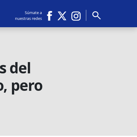
search
Súmate a
nuestras redes
s del
, pero