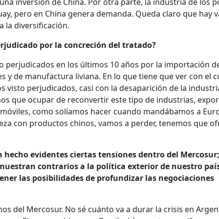
na inversión de China. Por otra parte, la industria de los po
guay, pero en China genera demanda. Queda claro que hay v
 la diversificación.
erjudicado por la concreción del tratado?
to perjudicados en los últimos 10 años por la importación d
es y de manufactura liviana. En lo que tiene que ver con el c
 visto perjudicados, casi con la desaparición de la industri
s que ocupar de reconvertir este tipo de industrias, expo
omóviles, como solíamos hacer cuando mandábamos a Euro
eza con productos chinos, vamos a perder, tenemos que of
n hecho evidentes ciertas tensiones dentro del Mercosur;
 muestran contrarios a la política exterior de nuestro paí
ener las posibilidades de profundizar las negociaciones
os del Mercosur. No sé cuánto va a durar la crisis en Argen