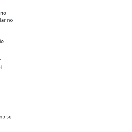
rno
ólar no
io
y
l
mo se