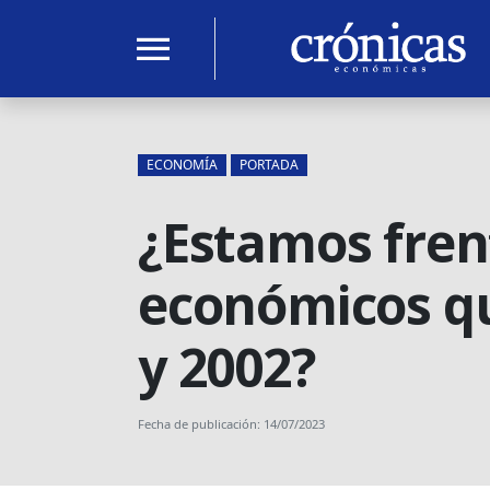
menu
ECONOMÍA
PORTADA
¿Estamos fren
económicos que
y 2002?
Fecha de publicación: 14/07/2023