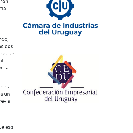
eron
“la
ndo,
os dos
endo de
al
mica
ambos
ra un
revia
ue eso