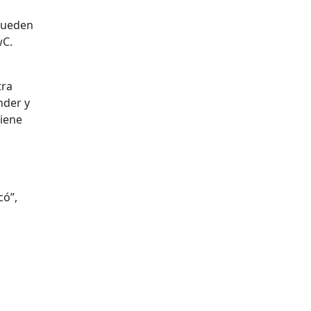
 pueden
wC.
tra
nder y
tiene
có”,