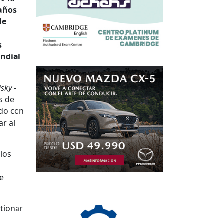
 años
de
s
undial
sky
-
s de
odo con
r al
los
se
stionar