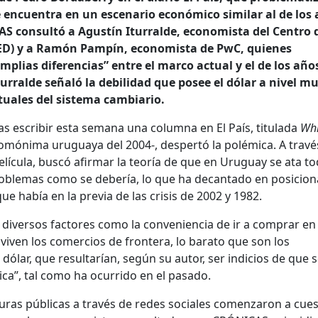
 encuentra en un escenario económico similar al de los
AS consultó a Agustín Iturralde, economista del Centro 
(CED) y a Ramón Pampín, economista de PwC, quienes
mplias diferencias” entre el marco actual y el de los año
 Iturralde señaló la debilidad que posee el dólar a nivel m
ctuales del sistema cambiario.
s escribir esta semana una columna en El País, titulada
Whi
homónima uruguaya del 2004-, despertó la polémica. A travé
lícula, buscó afirmar la teoría de que en Uruguay se ata t
oblemas como se debería, lo que ha decantado en posiciona
ue había en la previa de las crisis de 2002 y 1982.
iversos factores como la conveniencia de ir a comprar en 
 viven los comercios de frontera, lo barato que son los
 dólar, que resultarían, según su autor, ser indicios de que 
a”, tal como ha ocurrido en el pasado.
guras públicas a través de redes sociales comenzaron a cue