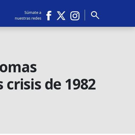
search
Súmate a
nuestras redes
ntomas
 crisis de 1982