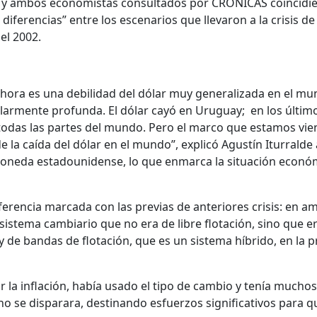
 y ambos economistas consultados por CRÓNICAS coincidi
diferencias” entre los escenarios que llevaron a la crisis de 
del 2002.
ahora es una debilidad del dólar muy generalizada en el mu
larmente profunda. El dólar cayó en Uruguay; en los últim
todas las partes del mundo. Pero el marco que estamos vi
de la caída del dólar en el mundo”, explicó Agustín Iturralde 
 moneda estadounidense, lo que enmarca la situación econó
diferencia marcada con las previas de anteriores crisis: en 
istema cambiario que no era de libre flotación, sino que e
 y de bandas de flotación, que es un sistema híbrido, en la p
r la inflación, había usado el tipo de cambio y tenía muchos
o se disparara, destinando esfuerzos significativos para q