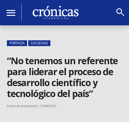
search
menu
PORTADA
SOCIEDAD
“No tenemos un referente
para liderar el proceso de
desarrollo científico y
tecnológico del país”
Fecha de publicación: 15/08/2023