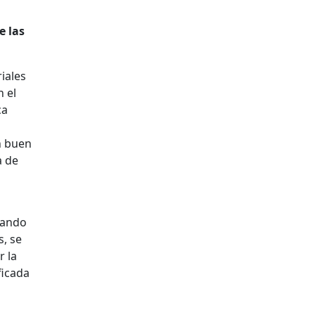
e las
iales
n el
ca
n buen
a de
zando
s, se
r la
ficada