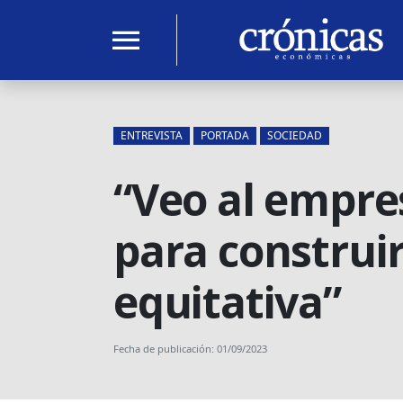
menu
ENTREVISTA
PORTADA
SOCIEDAD
“Veo al empre
para construi
equitativa”
Fecha de publicación: 01/09/2023