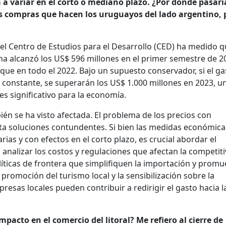
a a variar en el corto o mediano plazo. ¿Por dónde pasar
as compras que hacen los uruguayos del lado argentino, 
 el Centro de Estudios para el Desarrollo (CED) ha medido q
a alcanzó los US$ 596 millones en el primer semestre de 2
ue en todo el 2022. Bajo un supuesto conservador, si el ga
constante, se superarán los US$ 1.000 millones en 2023, u
s significativo para la economía.
én se ha visto afectada. El problema de los precios con
ta soluciones contundentes. Si bien las medidas económica
as y con efectos en el corto plazo, es crucial abordar el
analizar los costos y regulaciones que afectan la competiti
líticas de frontera que simplifiquen la importación y prom
promoción del turismo local y la sensibilización sobre la
resas locales pueden contribuir a redirigir el gasto hacia l
pacto en el comercio del litoral? Me refiero al cierre de