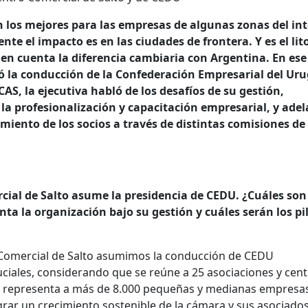
 los mejores para las empresas de algunas zonas del int
nte el impacto es en las ciudades de frontera. Y es el lito
en cuenta la diferencia cambiaria con Argentina. En ese
ó la conducción de la Confederación Empresarial del Ur
S, la ejecutiva habló de los desafíos de su gestión,
la profesionalización y capacitación empresarial, y ade
miento de los socios a través de distintas comisiones de
cial de Salto asume la presidencia de CEDU. ¿Cuáles son
nta la organización bajo su gestión y cuáles serán los pi
o Comercial de Salto asumimos la conducción de CEDU
uciales, considerando que se reúne a 25 asociaciones y cen
se representa a más de 8.000 pequeñas y medianas empresas
ograr un crecimiento sostenible de la cámara y sus asociados