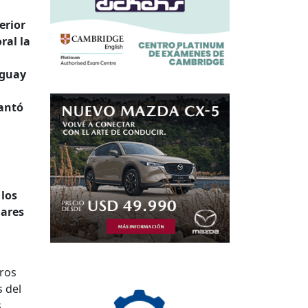
erior
ral la
uguay
lantó
 los
lares
tros
 del
,