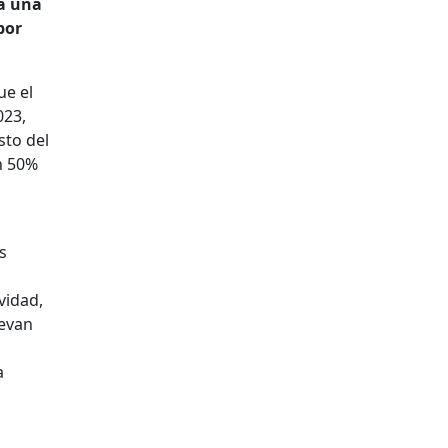
ía una
por
ue el
023,
sto del
n 50%
s
vidad,
uevan
a