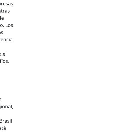
presas
ntras
de
o. Los
as
tencia
 el
fíos.
n
ional,
Brasil
stá