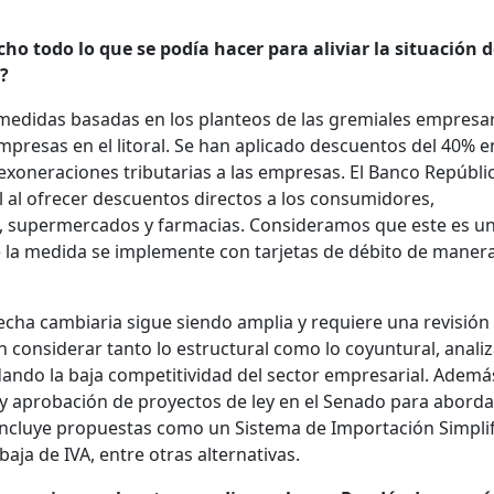
cho todo lo que se podía hacer para aliviar la situación d
?
edidas basadas en los planteos de las gremiales empresar
 empresas en el litoral. Se han aplicado descuentos del 40% e
exoneraciones tributarias a las empresas. El Banco Repúbli
l al ofrecer descuentos directos a los consumidores,
s, supermercados y farmacias. Consideramos que este es u
e la medida se implemente con tarjetas de débito de maner
echa cambiaria sigue siendo amplia y requiere una revisión
n considerar tanto lo estructural como lo coyuntural, anali
dando la baja competitividad del sector empresarial. Ademá
 y aprobación de proyectos de ley en el Senado para aborda
incluye propuestas como un Sistema de Importación Simpli
baja de IVA, entre otras alternativas.