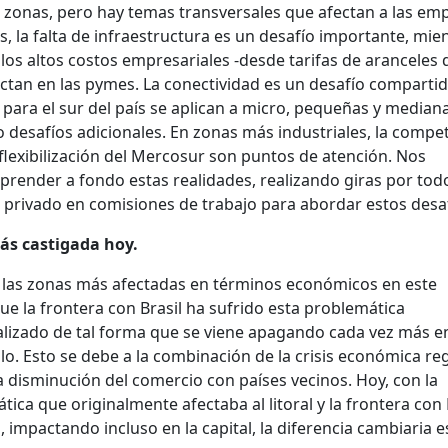
s zonas, pero hay temas transversales que afectan a las em
es, la falta de infraestructura es un desafío importante, mie
 los altos costos empresariales -desde tarifas de aranceles 
ctan en las pymes. La conectividad es un desafío compartid
para el sur del país se aplican a micro, pequeñas y median
o desafíos adicionales. En zonas más industriales, la compe
 flexibilización del Mercosur son puntos de atención. Nos
ender a fondo estas realidades, realizando giras por todo
r privado en comisiones de trabajo para abordar estos desa
 más castigada hoy.
a de las zonas más afectadas en términos económicos en este
 la frontera con Brasil ha sufrido esta problemática
ralizado de tal forma que se viene apagando cada vez más e
lo. Esto se debe a la combinación de la crisis económica reg
la disminución del comercio con países vecinos. Hoy, con la
ica que originalmente afectaba al litoral y la frontera con 
, impactando incluso en la capital, la diferencia cambiaria e