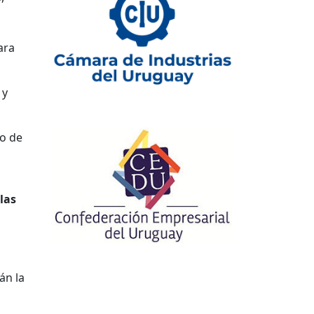
ara
 y
ro de
las
án la