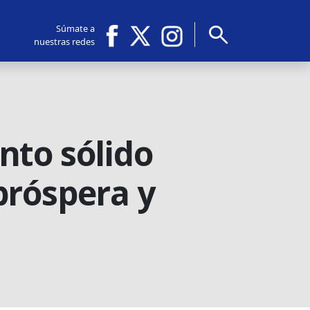
search
Súmate a
nuestras redes
nto sólido
próspera y