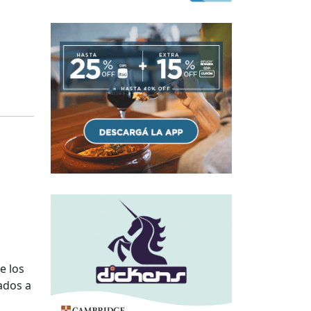
e los
iados a