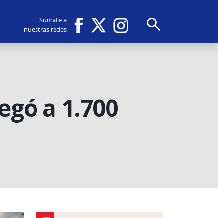
search
Súmate a
nuestras redes
egó a 1.700