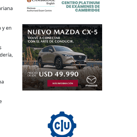
ariana
a y en
s
dería,
na
e