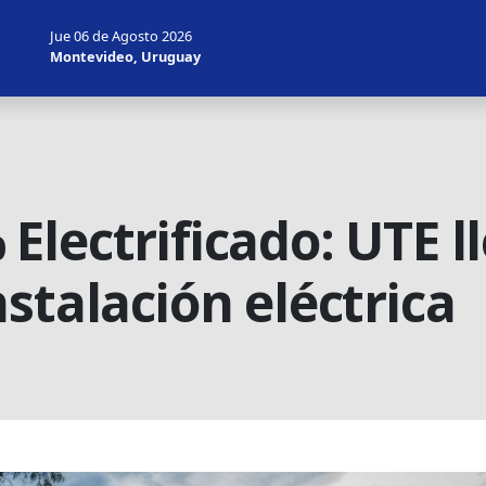
Jue 06 de Agosto 2026
Montevideo, Uruguay
lectrificado: UTE ll
stalación eléctrica