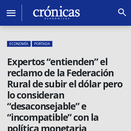
search
menu
ECONOMÍA
PORTADA
Expertos “entienden” el
reclamo de la Federación
Rural de subir el dólar pero
lo consideran
“desaconsejable” e
“incompatible” con la
política monetaria