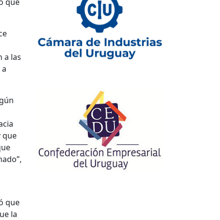
ró que
ce
 a las
 a
egún
acia
y que
que
nado”,
tó que
ue la