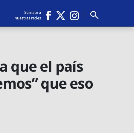
search
Súmate a
nuestras redes
“a que el país
remos” que eso