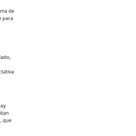
tema de
e para
lado,
tativa
hay
itan
, que