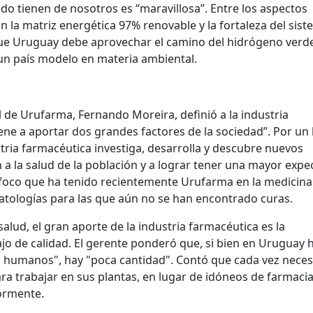
do tienen de nosotros es “maravillosa”. Entre los aspectos
n la matriz energética 97% renovable y la fortaleza del sis
que Uruguay debe aprovechar el camino del hidrógeno verd
n país modelo en materia ambiental.
l de Urufarma, Fernando Moreira, definió a la industria
ne a aportar dos grandes factores de la sociedad”. Por un 
ustria farmacéutica investiga, desarrolla y descubre nuevos
 la salud de la población y a lograr tener una mayor expec
el foco que ha tenido recientemente Urufarma en la medicina
patologías para las que aún no se han encontrado curas.
salud, el gran aporte de la industria farmacéutica es la
jo de calidad. El gerente ponderó que, si bien en Uruguay 
 humanos", hay "poca cantidad". Contó que cada vez neces
a trabajar en sus plantas, en lugar de idóneos de farmacia
iormente.