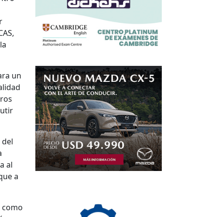
r
CAS,
la
ara un
alidad
tros
utir
 del
a
a al
que a
y, como