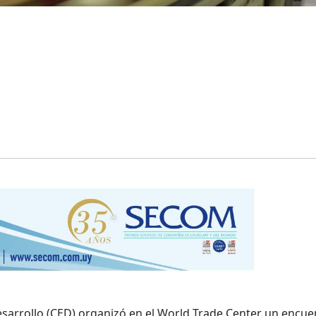
esarrollo (CED) organizó en el World Trade Center un encue