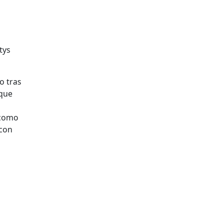
tys
o tras
 que
 como
 con