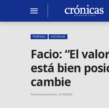
menu
PORTADA
SOCIEDAD
Facio: “El valo
está bien pos
cambie
Fecha de publicación: 31/05/2024