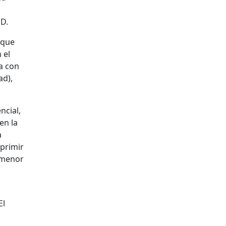
ED.
 que
 el
ma con
ad),
ncial,
en la
a
uprimir
 menor
El