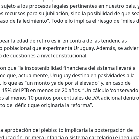
sujeto a los procesos legales pertinentes en nuestro país, 
s recursos para su jubilación, sino la posibilidad de que se
o de fallecimiento”. Todo ello implica el riesgo de “miles 
opear la edad de retiro es ir en contra de las tendencias
o poblacional que experimenta Uruguay. Además, se advier
o de cuestiones a nivel constitucional.
on que “la insostenibilidad financiera del sistema llevará a
e que, actualmente, Uruguay destina en pasividades a la
, lo que es “un monto ya de por sí elevado” y, en caso de
l 15% del PIB en menos de 20 años. “Un cálculo ‘conservador
s al menos 10 puntos porcentuales de IVA adicional dentro
o del déficit que originaría la reforma”.
la aprobación del plebiscito implicaría la postergación de
(educación, primera infancia o sistema carcelario) e inequid