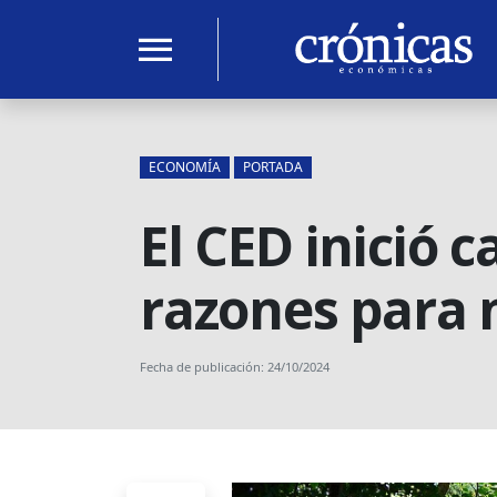
menu
ECONOMÍA
PORTADA
El CED inició 
razones para 
Fecha de publicación: 24/10/2024