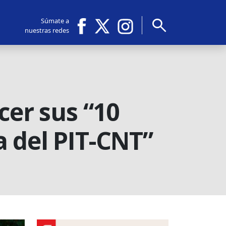
search
Súmate a
nuestras redes
cer sus “10
 del PIT-CNT”