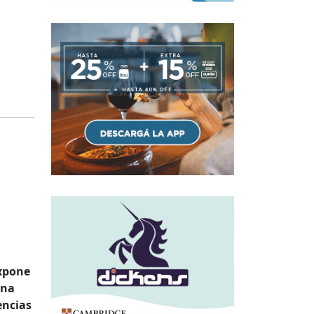
expone
una
encias