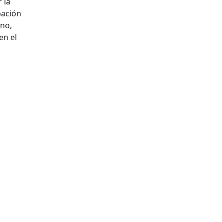
 la
bación
rno,
en el