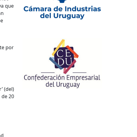
ya que
an
de
te por
’ (del)
 de 20
ad