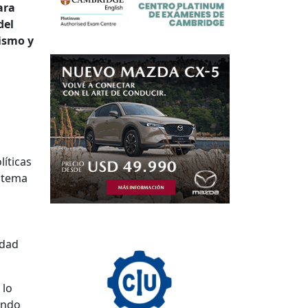
ara
del
rismo y
líticas
istema
idad
 lo
ondo