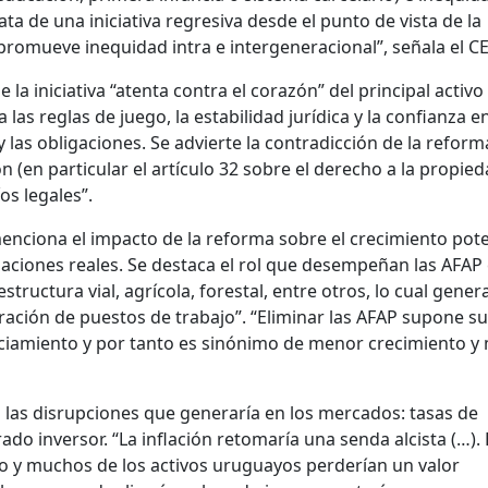
rata de una iniciativa regresiva desde el punto de vista de la
promueve inequidad intra e intergeneracional”, señala el C
 la iniciativa “atenta contra el corazón” del principal activo
a las reglas de juego, la estabilidad jurídica y la confianza en
 las obligaciones. Se advierte la contradicción de la refor
ón (en particular el artículo 32 sobre el derecho a la propied
os legales”.
enciona el impacto de la reforma sobre el crecimiento pote
bilaciones reales. Se destaca el rol que desempeñan las AFAP 
structura vial, agrícola, forestal, entre otros, lo cual gener
ación de puestos de trabajo”. “Eliminar las AFAP supone s
nciamiento y por tanto es sinónimo de menor crecimiento y
 las disrupciones que generaría en los mercados: tasas de
rado inversor. “La inflación retomaría una senda alcista (…). 
o y muchos de los activos uruguayos perderían un valor