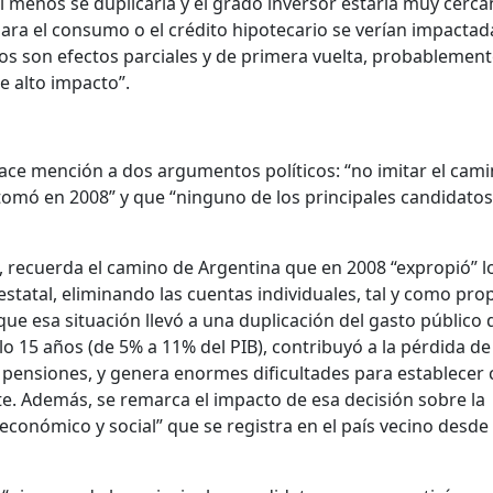
s al menos se duplicaría y el grado inversor estaría muy cerca
para el consumo o el crédito hipotecario se verían impactad
odos son efectos parciales y de primera vuelta, probablemen
 alto impacto”.
 hace mención a dos argumentos políticos: “no imitar el cam
omó en 2008” y que “ninguno de los principales candidatos 
recuerda el camino de Argentina que en 2008 “expropió” l
estatal, eliminando las cuentas individuales, tal y como pro
que esa situación llevó a una duplicación del gasto público 
o 15 años (de 5% a 11% del PIB), contribuyó a la pérdida d
 y pensiones, y genera enormes dificultades para establecer 
te. Además, se remarca el impacto de esa decisión sobre la
económico y social” que se registra en el país vecino desde