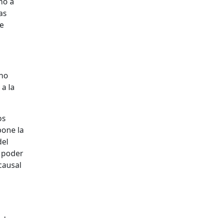
no a
as
te
ino
a la
os
pone la
del
e poder
causal