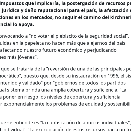
impuestos que implicaría, la postergación de recursos p
a jurídica y daño reputacional para el país, la afectación 
ciones en los mercados, no seguir el camino del kirchne
ncial lo apoya.
vocando a “no votar el plebiscito de la seguridad social”,
uidas en la papeleta no hacen más que alejarnos del país
, afectando nuestro futuro económico y perjudicando
nes más jóvenes”.
 que se trataría de la “reversión de una de las principales po
ocrático”, puesto que, desde su instauración en 1996, el s
ntenido y validado” por “gobiernos de todos los partidos
tual sistema brinda una amplia cobertura y suficiencia. “La
a poner en riesgo los niveles de cobertura y suficiencia
r exponencialmente los problemas de equidad y sostenibil
ue se entiende es “la confiscación de ahorros individuales”,
d individual”. “La expropiación de estos recursos hacia un f