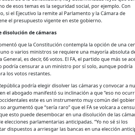
Uno de esos temas es la seguridad social, por ejemplo. Con
, si el Ejecutivo la remite al Parlamento y la Cámara de
ene el presupuesto vigente en este gobierno.
e disolución de cámaras
 comentó que la Constitución contempla la opción de una ce
uno o varios ministros se requiere una mayoría absoluta de
eneral, es decir, 66 votos. El FA, el partido que más se ac
o podría censurar a un ministro por sí solo, aunque podría
tara los votos restantes.
 República podría elegir disolver las cámaras y convocar a n
ien el abogado manifestó su inclinación a que “eso no ocurr
 occidentales este es un instrumento muy común del gobie
sso argumentó que “sería raro” que el FA se volcara a censu
que esto puede desembocar en una disolución de las cámar
de elecciones parlamentarias anticipadas. “Yo no sé si los
tar dispuestos a arriesgar las bancas en una elección antici