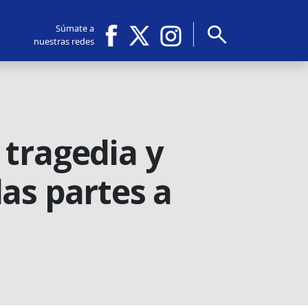
search
Súmate a
nuestras redes
 tragedia y
as partes a