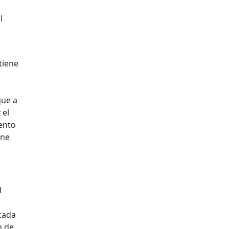
l
tiene
que a
 el
mento
ane
l
 cada
n de