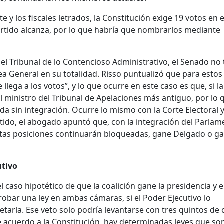
rte y los fiscales letrados, la Constitución exige 19 votos en e
tido alcanza, por lo que habría que nombrarlos mediante
el Tribunal de lo Contencioso Administrativo, el Senado no 
lea General en su totalidad. Risso puntualizó que para estos
lega a los votos”, y lo que ocurre en este caso es que, si la
 ministro del Tribunal de Apelaciones más antiguo, por lo 
da sin integración. Ocurre lo mismo con la Corte Electoral y
ntido, el abogado apuntó que, con la integración del Parla
estas posiciones continuarán bloqueadas, gane Delgado o g
utivo
l caso hipotético de que la coalición gane la presidencia y e
robar una ley en ambas cámaras, si el Poder Ejecutivo lo
etarla. Ese veto solo podría levantarse con tres quintos de
 acuerdo a la Constitución, hay determinadas leyes que so