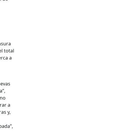
nsura
l total
erca a
uevas
a”,
rno
rar a
as y,
pada”,