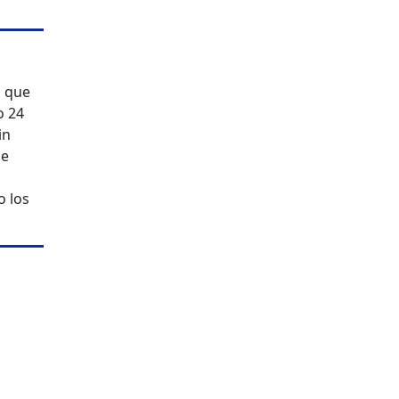
ó que
o 24
in
de
o los