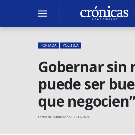
menu
PORTADA
POLÍTICA
Gobernar sin 
puede ser bue
que negocien
Fecha de publicación: 08/11/2024