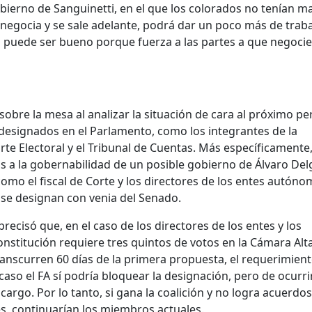
bierno de Sanguinetti, en el que los colorados no tenían m
negocia y se sale adelante, podrá dar un poco más de traba
a puede ser bueno porque fuerza a las partes a que negocie
obre la mesa al analizar la situación de cara al próximo pe
esignados en el Parlamento, como los integrantes de la
orte Electoral y el Tribunal de Cuentas. Más específicamente
s a la gobernabilidad de un posible gobierno de Álvaro Del
mo el fiscal de Corte y los directores de los entes autóno
 se designan con venia del Senado.
precisó que, en el caso de los directores de los entes y los
onstitución requiere tres quintos de votos en la Cámara Alta
transcurren 60 días de la primera propuesta, el requerimien
caso el FA sí podría bloquear la designación, pero de ocurri
cargo. Por lo tanto, si gana la coalición y no logra acuerdo
s, continuarían los miembros actuales.