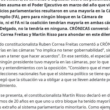
ien asuma en el Poder Ejecutivo en marzo del año que vi
icios parlamentarios resultaron en una mayoría en la 
mplio (FA), pero para ningún bloque en la Cámara de
o, ni el FA ni la coalición tendrían mayoría en ambas c
o Delgado, no la tendría en ninguna. CRÓNICAS conversó
 Correa Freitas y Martín Risso para ahondar en este dile
ado constitucionalista Ruben Correa Freitas comentó a CRÓ
ías en las cámaras “no implica no tener gobernabilidad”, s
van a tener que hacer acuerdos”. En ese sentido, el especial
ningún presidente tuvo mayoría en las cámaras, por lo que
s y entendimientos con la oposición. “Considero que el me
lecciones nacionales fue que el sistema político se tiene qu
gó que la situación va a obligar a que se lleven adelante po
dimiento.
 se presenta, el constitucionalista Martín Risso declaró en 
imos de 20 años en que uno u otro bloque ha tenido mayor
s extraño al sistema parlamentario minoritario. Como ejem