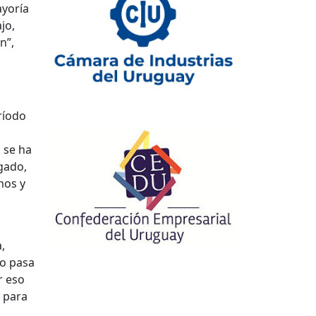
ayoría
jo,
n”,
ríodo
, se ha
gado,
mos y
,
to pasa
r eso
s para