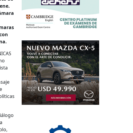
ene.
Cámara
ámaras
 con
ma.
NICAS
ino
ista
nsaje
e
líticas
diálogo
ía
plo,