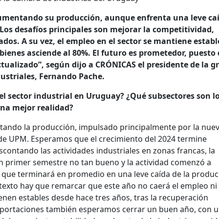
umentando su producción, aunque enfrenta una leve ca
Los desafíos principales son mejorar la competitividad,
dos. A su vez, el empleo en el sector se mantiene estable
bienes asciende al 80%. El futuro es prometedor, puesto 
tualizado”, según dijo a CRÓNICAS el presidente de la g
ustriales, Fernando Pache.
 del sector industrial en Uruguay? ¿Qué subsectores son 
una mejor realidad?
entando la producción, impulsado principalmente por la nue
 de UPM. Esperamos que el crecimiento del 2024 termine
contando las actividades industriales en zonas francas, la
 un primer semestre no tan bueno y la actividad comenzó a
 que terminará en promedio en una leve caída de la produc
texto hay que remarcar que este año no caerá el empleo ni 
enen estables desde hace tres años, tras la recuperación
portaciones también esperamos cerrar un buen año, con 