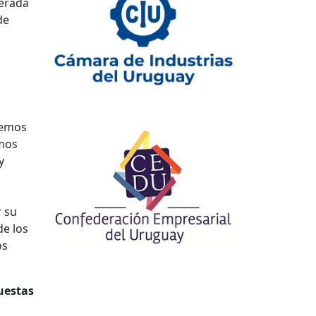
derada
de
remos
amos
y
 su
de los
os
uestas