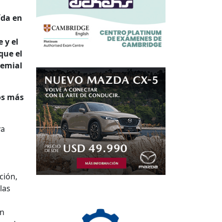
ída en
 y el
que el
remial
los más
va
ción,
las
un