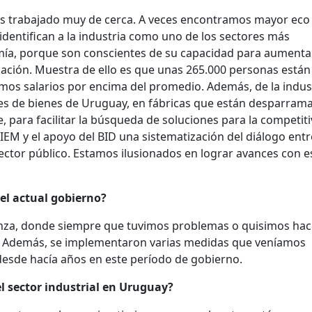
s trabajado muy de cerca. A veces encontramos mayor eco
dentifican a la industria como uno de los sectores más
ía, porque son conscientes de su capacidad para aumentar
blación. Muestra de ello es que unas 265.000 personas están
amos salarios por encima del promedio. Además, de la indus
nes de bienes de Uruguay, en fábricas que están desparram
e, para facilitar la búsqueda de soluciones para la competit
EM y el apoyo del BID una sistematización del diálogo entr
ector público. Estamos ilusionados en lograr avances con e
 el actual gobierno?
ianza, donde siempre que tuvimos problemas o quisimos ha
. Además, se implementaron varias medidas que veníamos
esde hacía años en este período de gobierno.
l sector industrial en Uruguay?