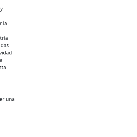
 y
 la
tria
adas
ividad
e
sta
cer una