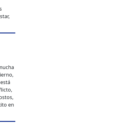
s
tar,
 mucha
ierno,
 está
licto,
ostos,
xito en