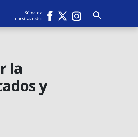
search
Súmate a
nuestras redes
r la
cados y