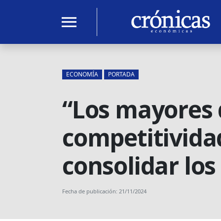
menu
ECONOMÍA
PORTADA
“Los mayores 
competitivida
consolidar los
Fecha de publicación: 21/11/2024