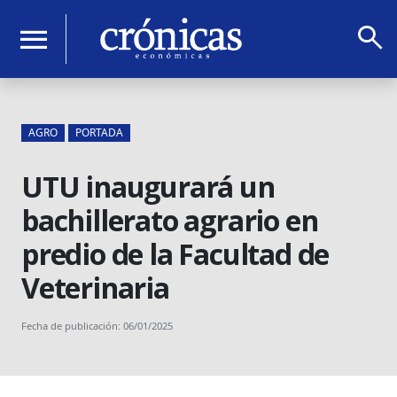
search
menu
AGRO
PORTADA
UTU inaugurará un
bachillerato agrario en
predio de la Facultad de
Veterinaria
Fecha de publicación: 06/01/2025