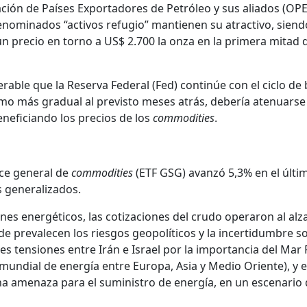
ción de Países Exportadores de Petróleo y sus aliados (OP
enominados “activos refugio” mantienen su atractivo, siend
un precio en torno a US$ 2.700 la onza en la primera mitad 
rable que la Reserva Federal (Fed) continúe con el ciclo de 
itmo más gradual al previsto meses atrás, debería atenuarse 
beneficiando los precios de los
commodities
.
ice general de
commodities
(ETF GSG) avanzó 5,3% en el últi
 generalizados.
nes energéticos, las cotizaciones del crudo operaron al alza
 prevalecen los riesgos geopolíticos y la incertidumbre so
es tensiones entre Irán e Israel por la importancia del Mar
 mundial de energía entre Europa, Asia y Medio Oriente), y 
na amenaza para el suministro de energía, en un escenario