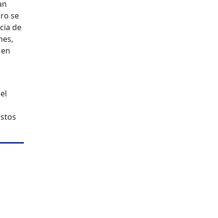
an
oro se
cia de
mes,
 en
el
estos