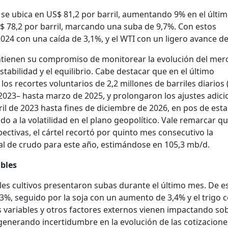
t se ubica en US$ 81,2 por barril, aumentando 9% en el últi
S$ 78,2 por barril, marcando una suba de 9,7%. Con estos
024 con una caída de 3,1%, y el WTI con un ligero avance de
tienen su compromiso de monitorear la evolución del mer
estabilidad y el equilibrio. Cabe destacar que en el último
os recortes voluntarios de 2,2 millones de barriles diarios
023– hasta marzo de 2025, y prolongaron los ajustes adici
l de 2023 hasta fines de diciembre de 2026, en pos de estab
do a la volatilidad en el plano geopolítico. Vale remarcar q
pectivas, el cártel recortó por quinto mes consecutivo la
 de crudo para este año, estimándose en 105,3 mb/d.
ables
ales cultivos presentaron subas durante el último mes. De e
3%, seguido por la soja con un aumento de 3,4% y el trigo 
s variables y otros factores externos vienen impactando sob
 generando incertidumbre en la evolución de las cotizacione