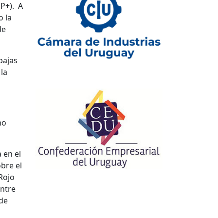
EP+). A
o la
de
bajas
la
mo
 en el
bre el
 Rojo
entre
 de