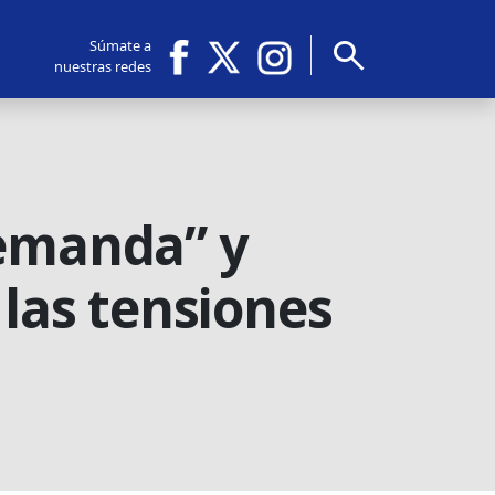
search
Súmate a
nuestras redes
demanda” y
 las tensiones