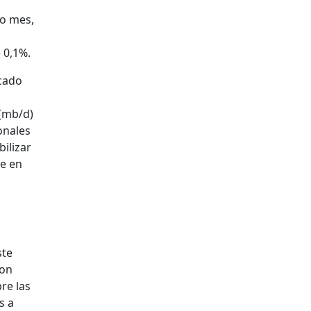
mo mes,
 0,1%.
cado
 (mb/d)
onales
ilizar
ue en
ste
con
re las
s a