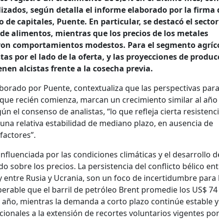
zados, según detalla el informe elaborado por la firma 
de capitales, Puente. En particular, se destacó el sector
 de alimentos, mientras que los precios de los metales
ieron comportamientos modestos. Para el segmento agríc
tas por el lado de la oferta, y las proyecciones de produc
enen alcistas frente a la cosecha previa.
borado por Puente, contextualiza que las perspectivas para
que recién comienza, marcan un crecimiento similar al año
ún el consenso de analistas, “lo que refleja cierta resistenci
na relativa estabilidad de mediano plazo, en ausencia de
factores”.
 influenciada por las condiciones climáticas y el desarrollo d
 sobre los precios. La persistencia del conflicto bélico en
 y entre Rusia y Ucrania, son un foco de incertidumbre para 
perable que el barril de petróleo Brent promedie los US$ 74 
l año, mientras la demanda a corto plazo continúe estable y
ionales a la extensión de recortes voluntarios vigentes po