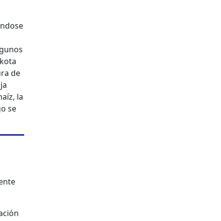
iéndose
lgunos
akota
ura de
ja
aíz, la
go se
ente
ación