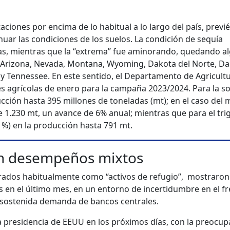
ciones por encima de lo habitual a lo largo del país, prev
uar las condiciones de los suelos. La condición de sequía
xas, mientras que la “extrema” fue aminorando, quedando a
, Arizona, Nevada, Montana, Wyoming, Dakota del Norte, D
 y Tennessee. En este sentido, el Departamento de Agricult
agrícolas de enero para la campaña 2023/2024. Para la so
cción hasta 395 millones de toneladas (mt); en el caso del m
 1.230 mt, un avance de 6% anual; mientras que para el tri
1%) en la producción hasta 791 mt.
n desempeños mixtos
erados habitualmente como “activos de refugio”, mostraron
en el último mes, en un entorno de incertidumbre en el fr
 sostenida demanda de bancos centrales.
a presidencia de EEUU en los próximos días, con la preocup