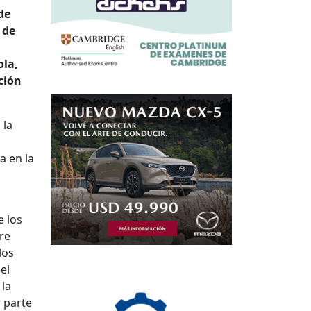
de
 de
ola,
ción
 la
a en la
e los
tre
los
el
 la
r parte