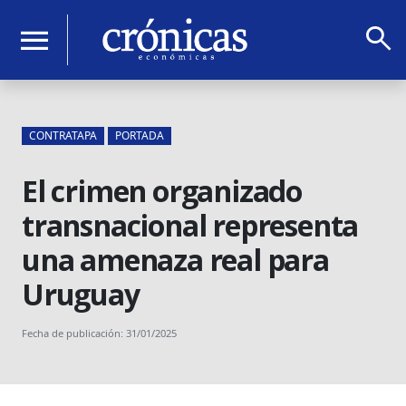
search
menu
CONTRATAPA
PORTADA
El crimen organizado
transnacional representa
una amenaza real para
Uruguay
Fecha de publicación: 31/01/2025