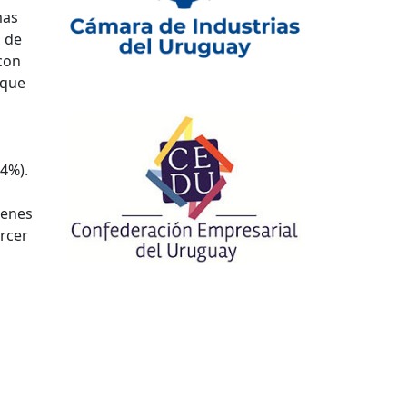
mas
s de
 con
 que
(4%).
ienes
ercer