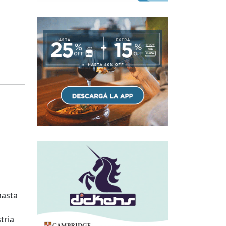
hasta
tria