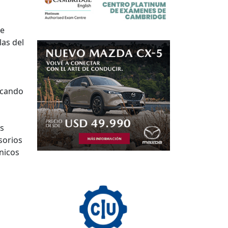
de
las del
rcando
os
sorios
nicos