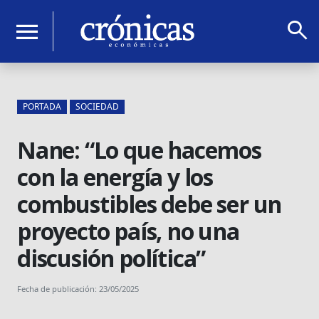
search
menu
PORTADA
SOCIEDAD
Nane: “Lo que hacemos
con la energía y los
combustibles debe ser un
proyecto país, no una
discusión política”
Fecha de publicación: 23/05/2025