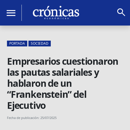
search
menu
PORTADA
SOCIEDAD
Empresarios cuestionaron
las pautas salariales y
hablaron de un
“Frankenstein” del
Ejecutivo
Fecha de publicación: 25/07/2025