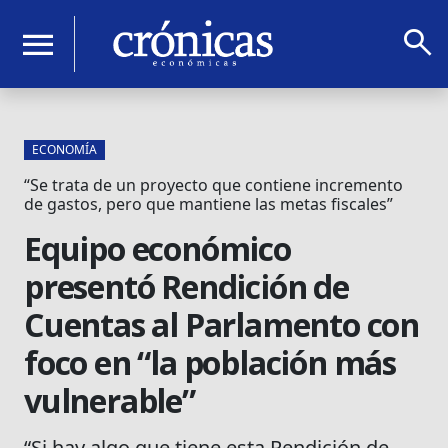
search
menu
ECONOMÍA
“Se trata de un proyecto que contiene incremento
de gastos, pero que mantiene las metas fiscales”
Equipo económico
presentó Rendición de
Cuentas al Parlamento con
foco en “la población más
vulnerable”
“Si hay algo que tiene esta Rendición de