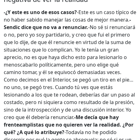
-¿Y este es uno de esos casos?
-Este es un caso típico de
no haber sabido manejar las cosas de mejor manera.
-
Sendic dice que no va a renunciar.
-No sé si renunciará
o no, pero yo soy partidario, y creo que fui el primero
que lo dije, de que él renuncie en virtud de la suma de
situaciones que lo complican. Yo le tenía un gran
aprecio, no es que haya dicho esto para lesionarlo o
menoscabarlo políticamente, pero uno elige qué
camino tomar, y él se equivocó demasiadas veces.
Como decimos en el Interior, se pegó un tiro en el pie…
no uno, se pegó tres. Cuando tú ves que estás
lesionando a los que te rodean, deberías dar un paso al
costado, pero ni siquiera como resultado de la presión,
sino de la introspección y de una discusión interior. Yo
creo que él debería renunciar.
-Me decía que hay
frenteamplistas que no quieren ver la realidad. ¿Por
qué? ¿A qué lo atribuye?
-Todavía no he podido
discernir por qué la gente se abroquela; no sé si es un