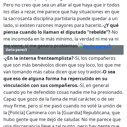
Pero no creo que sea un altar al que haya que ir todos
los días a rezar, me parece que hay situaciones en que
la sacrosanta disciplina partidaria puede quedar a un
lado, si existen razones mayores para hacerlo.
-¿Y qué
piensa cuando lo llaman el diputado “rebelde”?
-No
me incomoda en lo más mínimo, la verdad ni me va ni
me viene, sí me genera problemas.
dario-perez3
-¿En la interna frenteamplista?
-Sí, los compañeros
que son más benévolos dicen que soy loco, los que me
van tomando más rabia dicen que soy traidor.
-O sea
que eso de alguna forma ha repercutido en su
vinculación con sus compañeros.
-Sí, en general
cuando yo he defendido cosas nadie me ha presionado.
Capaz que gozo de la fama de mal carácter, o de ser
muy firme, pero sí me pasó cuando no voté la unión de
la [Policía] Caminera con la [Guardia] Republicana, que
hubo gente que me dejó de saludar. No me parece que
una discrepancia lleve a tal punto, pero hay gente que