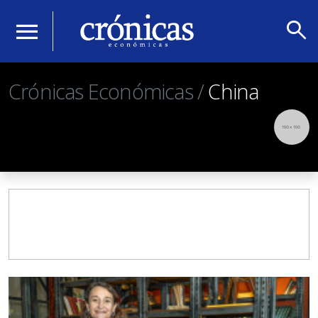
search
menu
Crónicas Económicas /
China