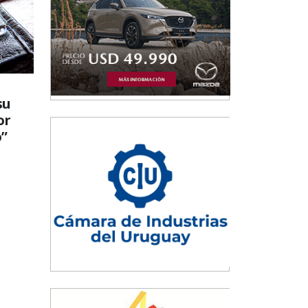
su
or
”