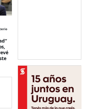
terio
ad”
os,
revé
ste