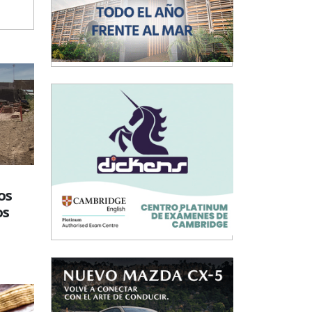
os
os