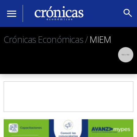
search
menu
Crónicas Económicas /
MIEM